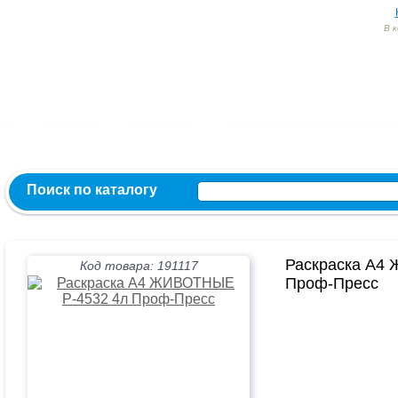
В 
Заказ и консультация:
54-55-60
54-52-95
54-54-82
МЫ ВКОНТ
сии
Контакты
О компании
Политика конфиденциальност
Поиск по каталогу
Раскраска А4
Код товара: 191117
Проф-Пресс