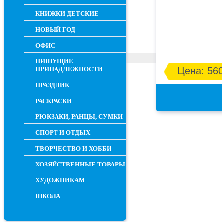
КНИЖКИ ДЕТСКИЕ
НОВЫЙ ГОД
ОФИС
ПИШУЩИЕ
ПРИНАДЛЕЖНОСТИ
Цена: 560
ПРАЗДНИК
РАСКРАСКИ
РЮКЗАКИ, РАНЦЫ, СУМКИ
СПОРТ И ОТДЫХ
ТВОРЧЕСТВО И ХОББИ
ХОЗЯЙСТВЕННЫЕ ТОВАРЫ
ХУДОЖНИКАМ
ШКОЛА