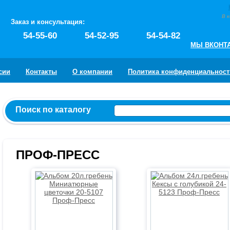
В 
Заказ и консультация:
54-55-60
54-52-95
54-54-82
МЫ ВКОНТ
сии
Контакты
О компании
Политика конфиденциальност
Поиск по каталогу
ПРОФ-ПРЕСС