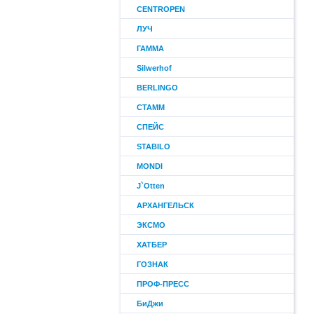
CENTROPEN
ЛУЧ
ГАММА
Silwerhof
BERLINGO
СТАММ
СПЕЙС
STABILO
MONDI
J`Otten
АРХАНГЕЛЬСК
ЭКСМО
ХАТБЕР
ГОЗНАК
ПРОФ-ПРЕСС
БиДжи