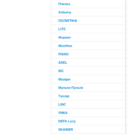
Пчелка
Artberry
ПОЛИГРАФ
LITE
Формат
MunHwa
PIANO
ADEL
BIC
Мазари
Мульти-Пульти
Тукзар
LINC
УМКА
DEFA Lucy
SKAINER