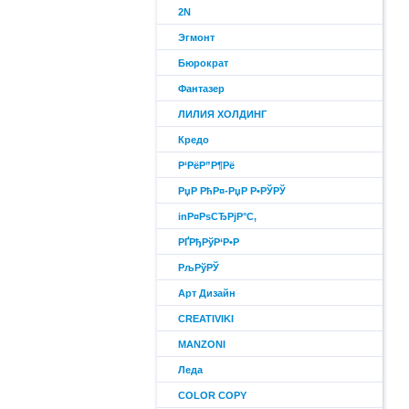
2N
Эгмонт
Бюрократ
Фантазер
ЛИЛИЯ ХОЛДИНГ
Кредо
Р‘РёР”Р¶Рё
РџР РћР¤-РџР Р•РЎРЎ
inР¤РѕСЂРјР°С‚
РҐРђРўР‘Р•Р
РљРўРЎ
Арт Дизайн
CREATIVIKI
MANZONI
Леда
COLOR COPY