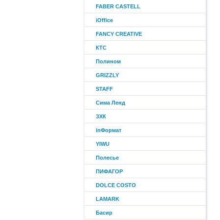
FABER CASTELL
iOffice
FANCY CREATIVE
КТС
Полином
GRIZZLY
STAFF
Сима Ленд
ЗХК
inФормат
YIWU
Полесье
ПИФАГОР
DOLCE COSTO
LAMARK
Басир