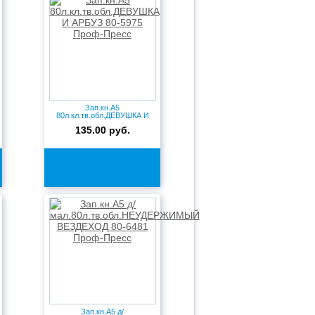
Зап.кн.А5
80л.кл.тв.обл.ДЕВУШКА И
АРБУЗ 80-5975 Пр...
135.00 руб.
Зап.кн.А5 д/