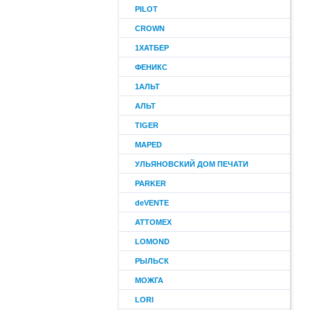
PILOT
CROWN
1ХАТБЕР
ФЕНИКС
1АЛЬТ
АЛЬТ
TIGER
MAPED
УЛЬЯНОВСКИЙ ДОМ ПЕЧАТИ
PARKER
deVENTE
ATTOMEX
LOMOND
РЫЛЬСК
МОЖГА
LORI