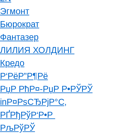
Эгмонт
Бюрократ
Фантазер
ЛИЛИЯ ХОЛДИНГ
Кредо
Р‘РёР”Р¶Рё
РџР РћР¤-РџР Р•РЎРЎ
inР¤РѕСЂРјР°С‚
РҐРђРўР‘Р•Р
РљРўРЎ