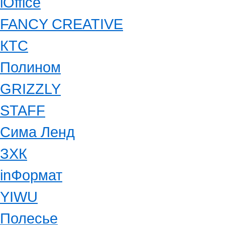
iOffice
FANCY CREATIVE
КТС
Полином
GRIZZLY
STAFF
Сима Ленд
ЗХК
inФормат
YIWU
Полесье