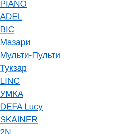
PIANO
ADEL
BIC
Мазари
Мульти-Пульти
Тукзар
LINC
УМКА
DEFA Lucy
SKAINER
2N