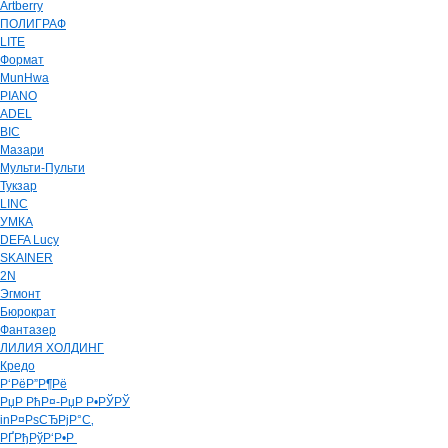
Artberry
ПОЛИГРАФ
LITE
Формат
MunHwa
PIANO
ADEL
BIC
Мазари
Мульти-Пульти
Тукзар
LINC
УМКА
DEFA Lucy
SKAINER
2N
Эгмонт
Бюрократ
Фантазер
ЛИЛИЯ ХОЛДИНГ
Кредо
Р‘РёР”Р¶Рё
РџР РћР¤-РџР Р•РЎРЎ
inР¤РѕСЂРјР°С‚
РҐРђРўР‘Р•Р