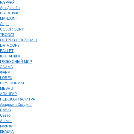
РљРўРЎ
Арт Дизайн
CREATIVIKI
MANZONI
Леда
COLOR COPY
TRODAT
ОСТРОВ СОКРОВИЩ
DATA COPY
BALLET
ЮНЛАНДИЯ
ГЛОБУСНЫЙ МИР
ЛАЙМА
ФАРМ
LOREX
СКУЛФОРМАТ
MESHU
АЛИНГАР
НЕВСКАЯ ПАЛИТРА
Академия Холдинг
CASIO
Светоч
Альянс
Росмэн
КВАДРА