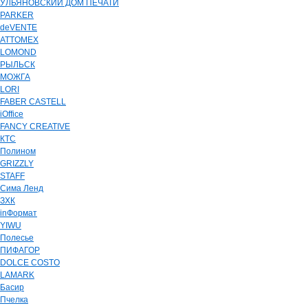
УЛЬЯНОВСКИЙ ДОМ ПЕЧАТИ
PARKER
deVENTE
ATTOMEX
LOMOND
РЫЛЬСК
МОЖГА
LORI
FABER CASTELL
iOffice
FANCY CREATIVE
КТС
Полином
GRIZZLY
STAFF
Сима Ленд
ЗХК
inФормат
YIWU
Полесье
ПИФАГОР
DOLCE COSTO
LAMARK
Басир
Пчелка