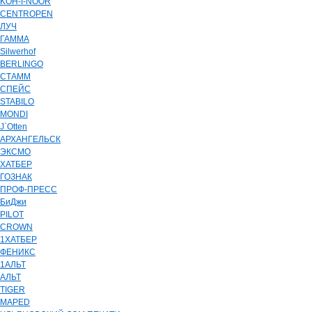
KOH-I-NOOR
CENTROPEN
ЛУЧ
ГАММА
Silwerhof
BERLINGO
СТАММ
СПЕЙС
STABILO
MONDI
J`Otten
АРХАНГЕЛЬСК
ЭКСМО
ХАТБЕР
ГОЗНАК
ПРОФ-ПРЕСС
БиДжи
PILOT
CROWN
1ХАТБЕР
ФЕНИКС
1АЛЬТ
АЛЬТ
TIGER
MAPED