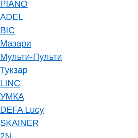
PIANO
ADEL
BIC
Мазари
Мульти-Пульти
Тукзар
LINC
УМКА
DEFA Lucy
SKAINER
2N