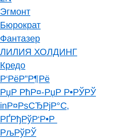
Эгмонт
Бюрократ
Фантазер
ЛИЛИЯ ХОЛДИНГ
Кредо
Р‘РёР”Р¶Рё
РџР РћР¤-РџР Р•РЎРЎ
inР¤РѕСЂРјР°С‚
РҐРђРўР‘Р•Р
РљРўРЎ