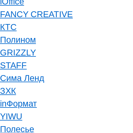
iOffice
FANCY CREATIVE
КТС
Полином
GRIZZLY
STAFF
Сима Ленд
ЗХК
inФормат
YIWU
Полесье