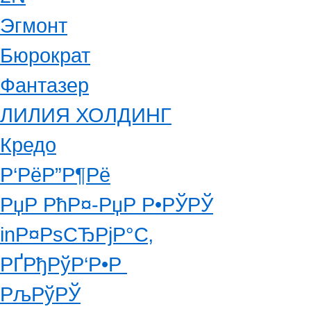
Эгмонт
Бюрократ
Фантазер
ЛИЛИЯ ХОЛДИНГ
Кредо
Р‘РёР”Р¶Рё
РџР РћР¤-РџР Р•РЎРЎ
inР¤РѕСЂРјР°С‚
РҐРђРўР‘Р•Р
РљРўРЎ