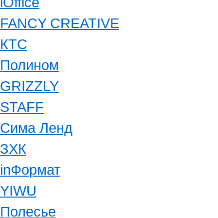
iOffice
FANCY CREATIVE
КТС
Полином
GRIZZLY
STAFF
Сима Ленд
ЗХК
inФормат
YIWU
Полесье