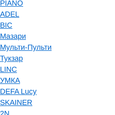
PIANO
ADEL
BIC
Мазари
Мульти-Пульти
Тукзар
LINC
УМКА
DEFA Lucy
SKAINER
2N