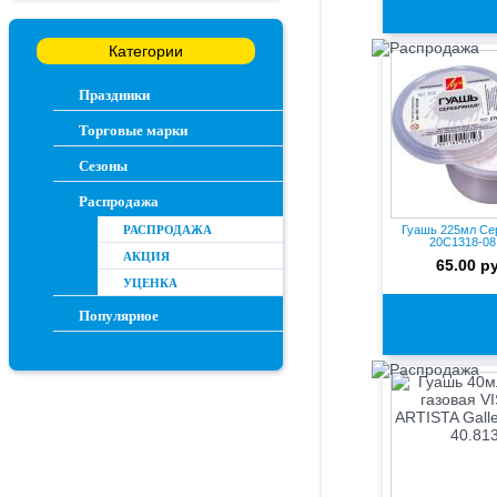
Категории
Праздники
Торговые марки
Сезоны
Распродажа
РАСПРОДАЖА
Гуашь 225мл Се
20С1318-08
АКЦИЯ
65.00 р
УЦЕНКА
Популярное