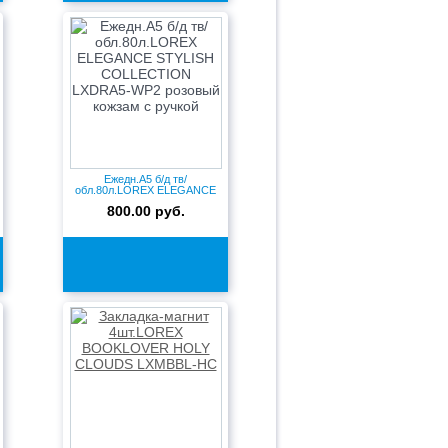
Ежедн.А5 б/д тв/
обл.80л.LOREX ELEGANCE
STYLISH COL...
800.00 руб.