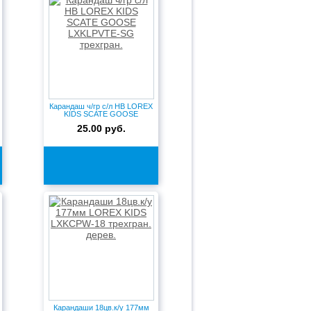
Карандаш ч/гр с/л HB LOREX
KIDS SCATE GOOSE
LXKLPV...
25.00 руб.
Карандаши 18цв.к/у 177мм