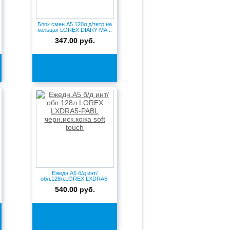
Блок смен.А5 120л.д/тетр.на
кольцах LOREX DIARY MA...
347.00 руб.
Ежедн.А5 б/д инт/
обл.128л.LOREX LXDRA5-
PABL черн.и...
540.00 руб.