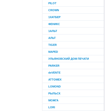
PILOT
CROWN
1ХАТБЕР
ФЕНИКС
1АЛЬТ
АЛЬТ
TIGER
MAPED
УЛЬЯНОВСКИЙ ДОМ ПЕЧАТИ
PARKER
deVENTE
ATTOMEX
LOMOND
РЫЛЬСК
МОЖГА
LORI