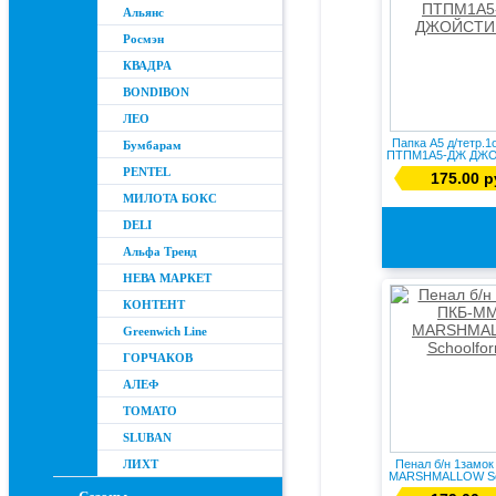
Альянс
Росмэн
КВАДРА
BONDIBON
ЛЕО
Папка А5 д/тетр.1
Бумбарам
ПТПМ1А5-ДЖ ДЖ
PENTEL
175.00 р
МИЛОТА БОКС
DELI
Альфа Тренд
НЕВА МАРКЕТ
КОНТЕНТ
Greenwich Line
ГОРЧАКОВ
АЛЕФ
ТОМАТО
SLUBAN
ЛИХТ
Пенал б/н 1замо
MARSHMALLOW Sch