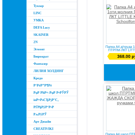
Тукзар
LINC
УМКА
DEFA Lucy
SKAINER
2N
Папка А4 д/труда 
Эгмонт
ПТРПМ-ЛКТ LITTL
368.00 р
Бюрократ
Фантазер
ЛИЛИЯ ХОЛДИНГ
Кредо
Р‘РёР”Р¶Рё
РџР РћР¤-РџР Р•РЎРЎ
inР¤РѕСЂРјР°С‚
РҐРђРўР‘Р•Р
РљРўРЎ
Арт Дизайн
CREATIVIKI
Папка А4 школ.П