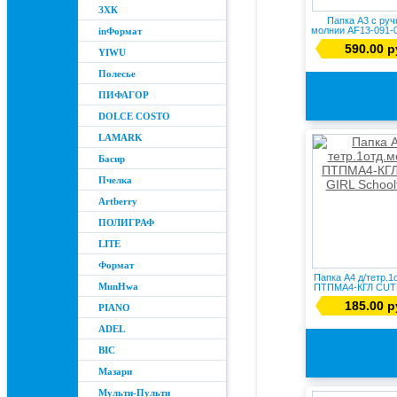
ЗХК
Папка А3 с руч
молнии AF13-091
inФормат
НО...
590.00 р
YIWU
Полесье
ПИФАГОР
DOLCE COSTO
LAMARK
Басир
Пчелка
Artberry
ПОЛИГРАФ
LITE
Формат
Папка А4 д/тетр.1
MunHwa
ПТПМА4-КГЛ CUTE
185.00 р
PIANO
ADEL
BIC
Мазари
Мульти-Пульти