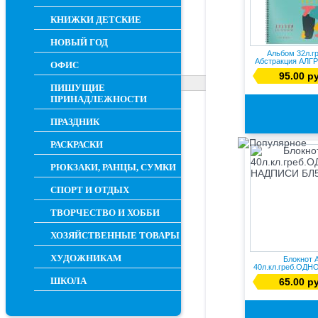
КНИЖКИ ДЕТСКИЕ
НОВЫЙ ГОД
Альбом 32л.г
Абстракция АЛГ
ОФИС
95.00 р
ПИШУЩИЕ
ПРИНАДЛЕЖНОСТИ
ПРАЗДНИК
РАСКРАСКИ
РЮКЗАКИ, РАНЦЫ, СУМКИ
СПОРТ И ОТДЫХ
ТВОРЧЕСТВО И ХОББИ
ХОЗЯЙСТВЕННЫЕ ТОВАРЫ
ХУДОЖНИКАМ
Блокнот 
40л.кл.греб.ОД
НАДПИСИ БЛ5-
ШКОЛА
65.00 р