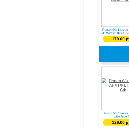
Пенал б/н 1замок
STRAWBERRY CAT Sc
179.00 р
Пенал б/н 1замо
Little face
126.00 р