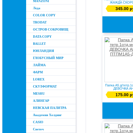
MANZONI
ЖАЖДА СКОР
ручками .
Леда
345.00 р
COLOR COPY
TRODAT
ОСТРОВ СОКРОВИЩ
DATA COPY
BALLET
ЮНЛАНДИЯ
ГЛОБУСНЫЙ МИР
ЛАЙМА
ФАРМ
LOREX
Папка А5 д/тетр.1
СКУЛФОРМАТ
ДЕВОЧКА А
ПТПМ1А5-.
MESHU
175.00 р
АЛИНГАР
НЕВСКАЯ ПАЛИТРА
Академия Холдинг
CASIO
Светоч