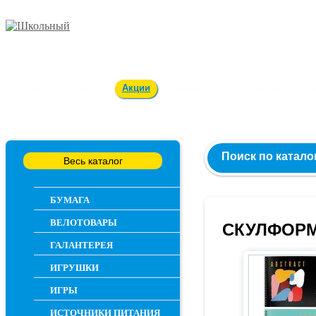
Заказ и консультация
54-55-60
Оплата и доставка
Акции
Вакансии
Контакты
О 
Поиск по катало
Весь каталог
БУМАГА
ВЕЛОТОВАРЫ
СКУЛФОР
ГАЛАНТЕРЕЯ
ИГРУШКИ
ИГРЫ
ИСТОЧНИКИ ПИТАНИЯ