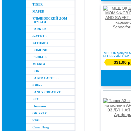
TIGER
MAPED
УЛЬЯНОВСКИЙ ДОМ
ПЕЧАТИ
PARKER
deVENTE
ATTOMEX
LOMOND
МЕШОК д/обуви 
FLUFFY AND SWEE
РЫЛЬСК
к...
331.00 р
МОЖГА
LORI
FABER CASTELL
iOffice
FANCY CREATIVE
КТС
Полином
GRIZZLY
STAFF
Сима Ленд