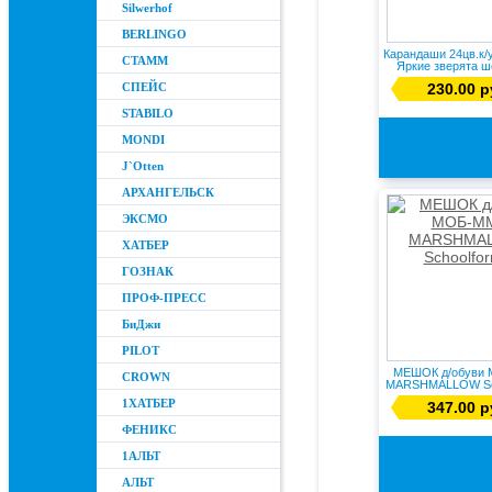
Silwerhof
BERLINGO
Карандаши 24цв.к/
СТАММ
Яркие зверята ше
СПЕЙС
230.00 р
STABILO
MONDI
J`Otten
АРХАНГЕЛЬСК
ЭКСМО
ХАТБЕР
ГОЗНАК
ПРОФ-ПРЕСС
БиДжи
PILOT
МЕШОК д/обуви
CROWN
MARSHMALLOW Sch
1ХАТБЕР
347.00 р
ФЕНИКС
1АЛЬТ
АЛЬТ