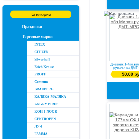
Категории
Праздники
Торговые марки
INTEX
CITIZEN
Silwerhoff
Дневник 1-4кл.тв
Erich Krause
русалочка ДМТ
50.00 р
PROFF
Centrum
BRAUBERG
КАЛЯКА-МАЛЯКА
ANGRY BIRDS
KOH-I-NOOR
CENTROPEN
ЛУЧ
ГАММА