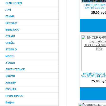
CENTROPEN
БИСЕР 0201-0228 
круглый 2мм 10г
ЛУЧ
т.син...
35.00 руб
ГАММА
Silwerhof
BERLINGO
СТАММ
СПЕЙС
STABILO
MONDI
J`Otten
АРХАНГЕЛЬСК
БИСЕР GR07M-11 
ЭКСМО
3мм ЗЕЛЕНЫЙ №000
75.00 руб
ХАТБЕР
ГОЗНАК
ПРОФ-ПРЕСС
БиДжи