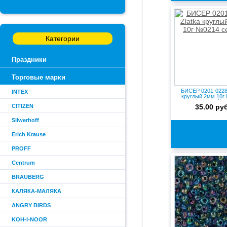
Категории
Праздники
Торговые марки
БИСЕР 0201-0228 
INTEX
круглый 2мм 10г
серый
CITIZEN
35.00 руб
Silwerhoff
Erich Krause
PROFF
Centrum
BRAUBERG
КАЛЯКА-МАЛЯКА
ANGRY BIRDS
KOH-I-NOOR