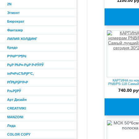
1100.00 ру
2N
Эгмонт
Бюрократ
Фантазер
ЛИЛИЯ ХОЛДИНГ
Кредо
Р‘РёР”Р¶Рё
РџР РћР¤-РџР Р•РЎРЎ
inР¤РѕСЂРјР°С‚
КАРТИНА по но
РҐРђРўР‘Р•Р
PNB/PS-118 Самый
день - ...
740.00 ру
РљРўРЎ
Арт Дизайн
CREATIVIKI
MANZONI
Леда
COLOR COPY