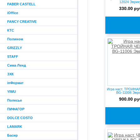
12024 Эврик
FABER CASTELL
330.00 ру
iOffice
FANCY CREATIVE
КТС
Полином
GRIZZLY
STAFF
Сима Ленд
ЗХК
inФормат
Игра наст. ТРОЙНА
YIWU
BG-11006 Эвр
900.00 ру
Полесье
ПИФАГОР
DOLCE COSTO
LAMARK
Басир