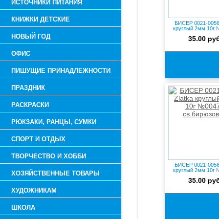
ИСТОЧНИКИ ПИТАНИЯ
КНИЖКИ ДЕТСКИЕ
БИСЕР 0021-0056 
круглый 2мм 10г
янта...
НОВЫЙ ГОД
35.00 руб
ОФИС
ПИШУЩИЕ ПРИНАДЛЕЖНОСТИ
ПРАЗДНИК
РАСКРАСКИ
РЮКЗАКИ, РАНЦЫ, СУМКИ
СПОРТ И ОТДЫХ
ТВОРЧЕСТВО И ХОББИ
БИСЕР 0021-0056 
круглый 2мм 10г
ХОЗЯЙСТВЕННЫЕ ТОВАРЫ
св.б...
35.00 руб
ХУДОЖНИКАМ
ШКОЛА