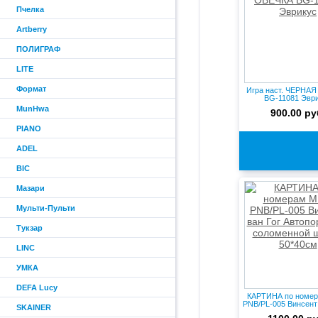
Пчелка
Artberry
ПОЛИГРАФ
LITE
Формат
Игра наст. ЧЕРНА
BG-11081 Эвр
MunHwa
900.00 ру
PIANO
ADEL
BIC
Мазари
Мульти-Пульти
Тукзар
LINC
УМКА
DEFA Lucy
КАРТИНА по номер
PNB/PL-005 Винсент в
SKAINER