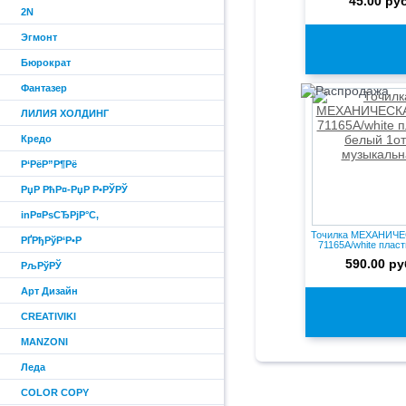
45.00 руб
2N
Эгмонт
Бюрократ
Фантазер
ЛИЛИЯ ХОЛДИНГ
Кредо
Р‘РёР”Р¶Рё
РџР РћР¤-РџР Р•РЎРЎ
inР¤РѕСЂРјР°С‚
Точилка МЕХАНИЧЕС
РҐРђРўР‘Р•Р
71165A/white пласти
590.00 ру
РљРўРЎ
Арт Дизайн
CREATIVIKI
MANZONI
Леда
COLOR COPY