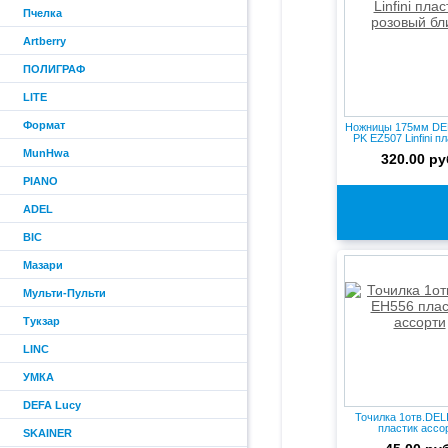
Пчелка
Artberry
ПОЛИГРАФ
LITE
Формат
Ножницы 175мм DEL
PK EZ507 Linfini пл
MunHwa
320.00 ру
PIANO
ADEL
BIC
Мазари
Мульти-Пульти
Тукзар
LINC
УМКА
DEFA Lucy
Точилка 1отв.DEL
пластик ассо
SKAINER