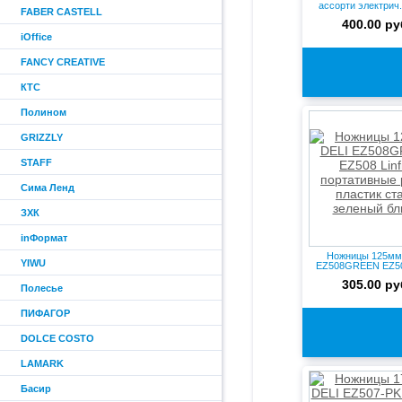
ассорти электрич. 
FABER CASTELL
400.00 ру
iOffice
FANCY CREATIVE
КТС
Полином
GRIZZLY
STAFF
Сима Ленд
ЗХК
inФормат
Ножницы 125мм
YIWU
EZ508GREEN EZ508 
портат...
305.00 ру
Полесье
ПИФАГОР
DOLCE COSTO
LAMARK
Басир