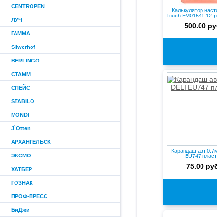
CENTROPEN
Калькулятор наст
Touch EM01541 12-ра
ЛУЧ
500.00 ру
ГАММА
Silwerhof
BERLINGO
СТАММ
СПЕЙС
STABILO
MONDI
J`Otten
АРХАНГЕЛЬСК
Карандаш авт.0.7
ЭКСМО
EU747 пласт
75.00 руб
ХАТБЕР
ГОЗНАК
ПРОФ-ПРЕСС
БиДжи