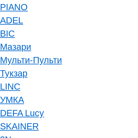
PIANO
ADEL
BIC
Мазари
Мульти-Пульти
Тукзар
LINC
УМКА
DEFA Lucy
SKAINER