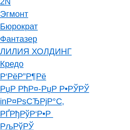
2N
Эгмонт
Бюрократ
Фантазер
ЛИЛИЯ ХОЛДИНГ
Кредо
Р‘РёР”Р¶Рё
РџР РћР¤-РџР Р•РЎРЎ
inР¤РѕСЂРјР°С‚
РҐРђРўР‘Р•Р
РљРўРЎ