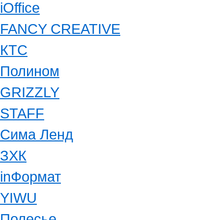
iOffice
FANCY CREATIVE
КТС
Полином
GRIZZLY
STAFF
Сима Ленд
ЗХК
inФормат
YIWU
Полесье