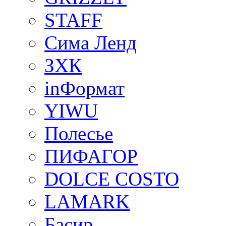
STAFF
Сима Ленд
ЗХК
inФормат
YIWU
Полесье
ПИФАГОР
DOLCE COSTO
LAMARK
Басир