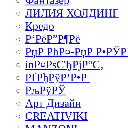
Фантазер
ЛИЛИЯ ХОЛДИНГ
Кредо
Р‘РёР”Р¶Рё
РџР РћР¤-РџР Р•РЎ
inР¤РѕСЂРјР°С‚
РҐРђРўР‘Р•Р
РљРўРЎ
Арт Дизайн
CREATIVIKI