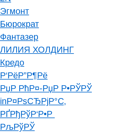
Эгмонт
Бюрократ
Фантазер
ЛИЛИЯ ХОЛДИНГ
Кредо
Р‘РёР”Р¶Рё
РџР РћР¤-РџР Р•РЎРЎ
inР¤РѕСЂРјР°С‚
РҐРђРўР‘Р•Р
РљРўРЎ