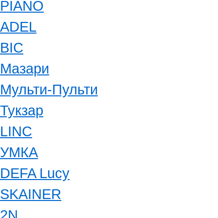
PIANO
ADEL
BIC
Мазари
Мульти-Пульти
Тукзар
LINC
УМКА
DEFA Lucy
SKAINER
2N