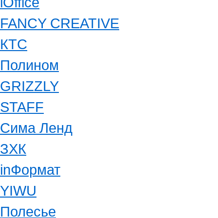
iOffice
FANCY CREATIVE
КТС
Полином
GRIZZLY
STAFF
Сима Ленд
ЗХК
inФормат
YIWU
Полесье