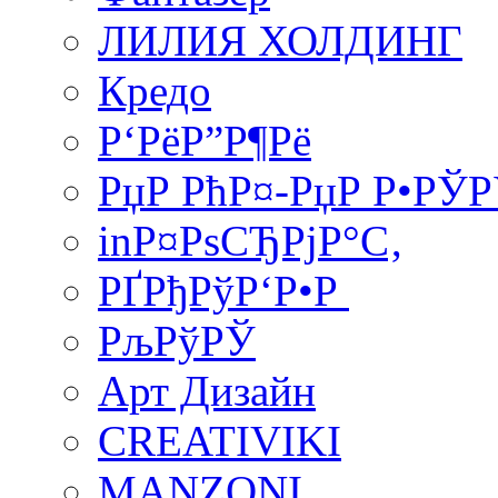
ЛИЛИЯ ХОЛДИНГ
Кредо
Р‘РёР”Р¶Рё
РџР РћР¤-РџР Р•РЎ
inР¤РѕСЂРјР°С‚
РҐРђРўР‘Р•Р
РљРўРЎ
Арт Дизайн
CREATIVIKI
MANZONI