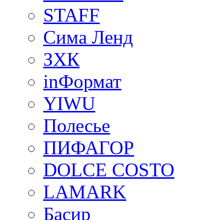
STAFF
Сима Ленд
ЗХК
inФормат
YIWU
Полесье
ПИФАГОР
DOLCE COSTO
LAMARK
Басир