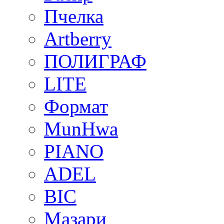
Пчелка
Artberry
ПОЛИГРАФ
LITE
Формат
MunHwa
PIANO
ADEL
BIC
Мазари