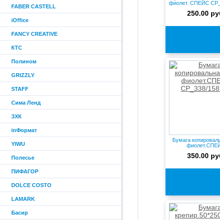
фиолет. СПЕЙС CP_3
FABER CASTELL
250.00 ру
iOffice
FANCY CREATIVE
КТС
Полином
GRIZZLY
STAFF
Сима Ленд
ЗХК
inФормат
Бумага копировал
YIWU
фиолет.СПЕ
CP_338/15873
350.00 ру
Полесье
ПИФАГОР
DOLCE COSTO
LAMARK
Басир