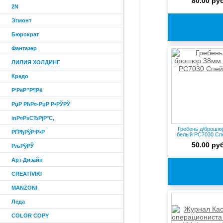
80.00 руб
2N
Эгмонт
Бюрократ
Фантазер
ЛИЛИЯ ХОЛДИНГ
Кредо
Р‘РёР”Р¶Рё
РџР РћР¤-РџР Р•РЎРЎ
inР¤РѕСЂРјР°С‚
Гребень д/брошю
РҐРђРўР‘Р•Р
белый PC7030 Сп
50.00 руб
РљРўРЎ
Арт Дизайн
CREATIVIKI
MANZONI
Леда
COLOR COPY