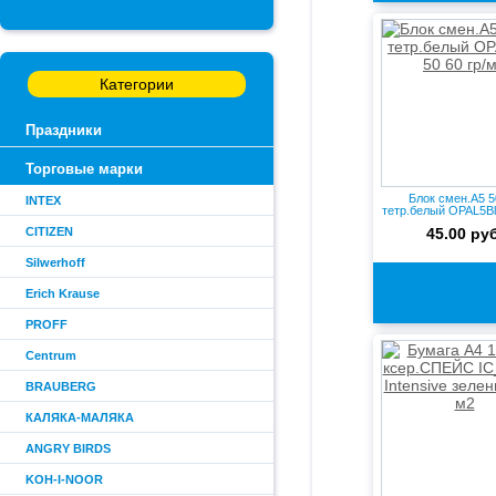
Категории
Праздники
Торговые марки
Блок смен.А5 5
INTEX
тетр.белый OPAL5Bl-
м2
CITIZEN
45.00 руб
Silwerhoff
Erich Krause
PROFF
Centrum
BRAUBERG
КАЛЯКА-МАЛЯКА
ANGRY BIRDS
KOH-I-NOOR