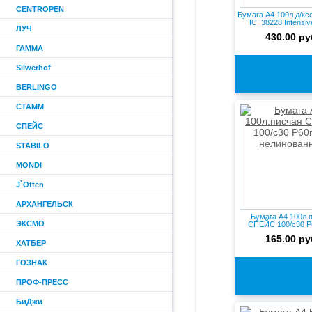
CENTROPEN
Бумага А4 100л д/к
IC_38228 Intensive
ЛУЧ
430.00 ру
ГАММА
Silwerhof
BERLINGO
СТАММ
СПЕЙС
STABILO
MONDI
J`Otten
АРХАНГЕЛЬСК
Бумага А4 100л.
ЭКСМО
СПЕЙС 100/с30 Р
нелин...
165.00 ру
ХАТБЕР
ГОЗНАК
ПРОФ-ПРЕСС
БиДжи