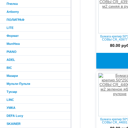
Пчелка
Artberry
ПОЛИГРАФ
LITE
Формат
Бумага крепир.50
СОВЫ CR_43977 
синя...
MunHwa
80.00 руб
PIANO
ADEL
BIC
Мазари
Мульти-Пульти
Тукзар
LINC
УМКА
DEFA Lucy
Бумага крепир.50
СОВЫ CR_44001 
SKAINER
зеле...