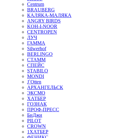
Centrum
BRAUBERG
КАЛЯКА-МАЛЯКА
ANGRY BIRDS
KOH-I-NOOR
CENTROPEN
ЛУЧ
ГАММА
Silwerhof
BERLINGO
СТАММ
СПЕЙС
STABILO
MONDI
J`Otten
АРХАНГЕЛЬСК
ЭКСМО
ХАТБЕР
ГОЗНАК
ПРОФ-ПРЕСС
БиДжи
PILOT
CROWN
1ХАТБЕР
ФЕНИКС