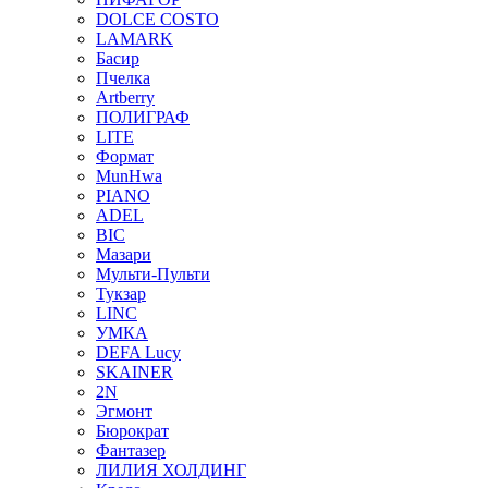
DOLCE COSTO
LAMARK
Басир
Пчелка
Artberry
ПОЛИГРАФ
LITE
Формат
MunHwa
PIANO
ADEL
BIC
Мазари
Мульти-Пульти
Тукзар
LINC
УМКА
DEFA Lucy
SKAINER
2N
Эгмонт
Бюрократ
Фантазер
ЛИЛИЯ ХОЛДИНГ