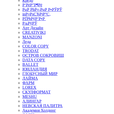
Кредо
Р‘РёР”Р¶Рё
РџР РћР¤-РџР Р•РЎРЎ
inР¤РѕСЂРјР°С‚
РҐРђРўР‘Р•Р
РљРўРЎ
Арт Дизайн
CREATIVIKI
MANZONI
Леда
COLOR COPY
TRODAT
ОСТРОВ СОКРОВИЩ
DATA COPY
BALLET
ЮНЛАНДИЯ
ГЛОБУСНЫЙ МИР
ЛАЙМА
ФАРМ
LOREX
СКУЛФОРМАТ
MESHU
АЛИНГАР
НЕВСКАЯ ПАЛИТРА
Академия Холдинг