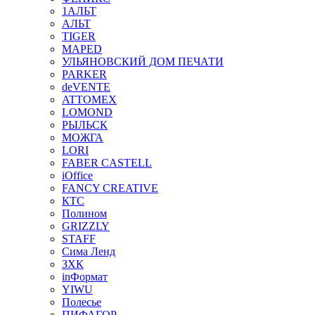
1АЛЬТ
АЛЬТ
TIGER
MAPED
УЛЬЯНОВСКИЙ ДОМ ПЕЧАТИ
PARKER
deVENTE
ATTOMEX
LOMOND
РЫЛЬСК
МОЖГА
LORI
FABER CASTELL
iOffice
FANCY CREATIVE
КТС
Полином
GRIZZLY
STAFF
Сима Ленд
ЗХК
inФормат
YIWU
Полесье
ПИФАГОР