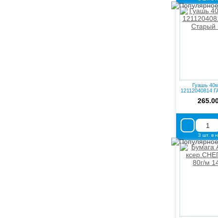
Гуашь 40м
12112040814 
Мас
265.0
3 шт. в 