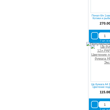
Пенал б/н 1за
Котики и рыбка
270.0
7 шт. в 
Цв.бумага А4 1
Цветение поде
115.00
1 шт. в 