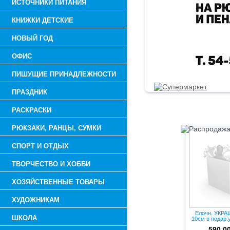
ИСТОЧНИКИ ПИТАНИЯ
КНИЖКИ ДЕТСКИЕ
НОВЫЙ ГОД
ОФИС
ПИШУЩИЕ ПРИНАДЛЕЖНОСТИ
ПРАЗДНИК
РАСКРАСКИ
Распр
РЮКЗАКИ, РАНЦЫ, СУМКИ
СПОРТ И ОТДЫХ
ТВОРЧЕСТВО И ХОББИ
ХОЗЯЙСТВЕННЫЕ ТОВАРЫ
ХУДОЖНИКАМ
Елочн. УКРА
ШКОЛА
10см в подар.
(..
590.0