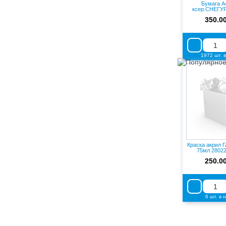
Бумага А4
ксер.СНЕГУР
146%
350.0
1972 шт. 
Краска акрил 
75мл 28022
250.0
6 шт. в 