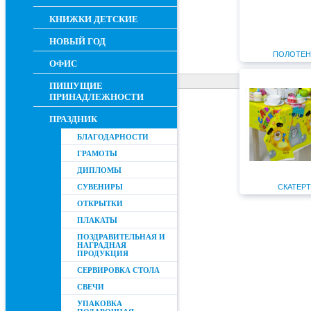
КНИЖКИ ДЕТСКИЕ
НОВЫЙ ГОД
ПОЛОТЕН
ОФИС
ПИШУЩИЕ
ПРИНАДЛЕЖНОСТИ
ПРАЗДНИК
БЛАГОДАРНОСТИ
ГРАМОТЫ
ДИПЛОМЫ
СУВЕНИРЫ
СКАТЕР
ОТКРЫТКИ
ПЛАКАТЫ
ПОЗДРАВИТЕЛЬНАЯ И
НАГРАДНАЯ
ПРОДУКЦИЯ
СЕРВИРОВКА СТОЛА
СВЕЧИ
УПАКОВКА