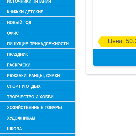
ИСТОЧНИКИ ПИТАНИЯ
КНИЖКИ ДЕТСКИЕ
НОВЫЙ ГОД
ОФИС
Цена: 50.
ПИШУЩИЕ ПРИНАДЛЕЖНОСТИ
ПРАЗДНИК
РАСКРАСКИ
РЮКЗАКИ, РАНЦЫ, СУМКИ
СПОРТ И ОТДЫХ
ТВОРЧЕСТВО И ХОББИ
ХОЗЯЙСТВЕННЫЕ ТОВАРЫ
ХУДОЖНИКАМ
ШКОЛА