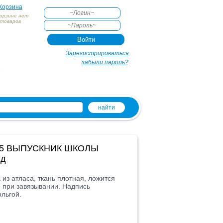
Корзина
корзине нет
товаров
АКТЕ
Зарегистрироваться
забыли пароль?
и
05 ВЫПУСКНИК ШКОЛЫ
нд
из атласа, ткань плотная, ложится
и при завязывании. Надпись
льгой.