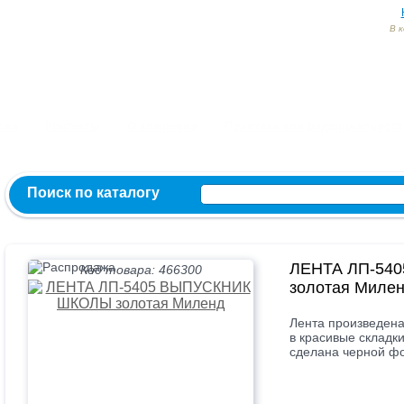
В 
Заказ и консультация:
54-55-60
54-52-95
54-54-82
МЫ ВКОНТ
сии
Контакты
О компании
Политика конфиденциальност
Поиск по каталогу
ЛЕНТА ЛП-54
Код товара: 466300
золотая Миле
Лента произведена 
в красивые складк
сделана черной фо