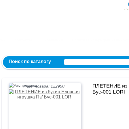
В 
Заказ и консультация:
54-55-60
54-52-95
54-54-82
МЫ ВКОНТ
сии
Контакты
О компании
Политика конфиденциальност
Поиск по каталогу
ПЛЕТЕНИЕ из б
Код товара: 122950
Бус-001 LORI