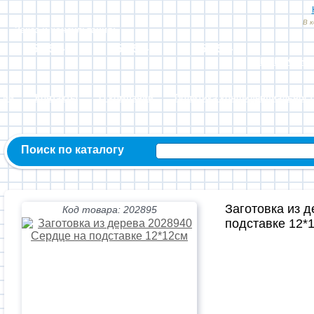
В 
Заказ и консультация:
54-55-60
54-52-95
54-54-82
МЫ ВКОНТ
сии
Контакты
О компании
Политика конфиденциальност
Поиск по каталогу
Заготовка из 
Код товара: 202895
подставке 12*