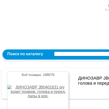
В 
Заказ и консультация:
54-55-60
54-52-95
54-54-82
МЫ ВКОНТ
сии
Контакты
О компании
Политика конфиденциальност
Поиск по каталогу
Код товара: 188076
ДИНОЗАВР JB04
голова и перед