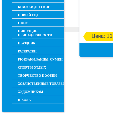
КНИЖКИ ДЕТСКИЕ
НОВЫЙ ГОД
ОФИС
ПИШУЩИЕ
ПРИНАДЛЕЖНОСТИ
Цена: 10
ПРАЗДНИК
РАСКРАСКИ
РЮКЗАКИ, РАНЦЫ, СУМКИ
СПОРТ И ОТДЫХ
ТВОРЧЕСТВО И ХОББИ
ХОЗЯЙСТВЕННЫЕ ТОВАРЫ
ХУДОЖНИКАМ
ШКОЛА