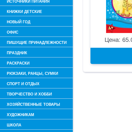
ИСТОЧНИКИ ПИТАНИЯ
КНИЖКИ ДЕТСКИЕ
НОВЫЙ ГОД
ОФИС
Цена: 65.
ПИШУЩИЕ ПРИНАДЛЕЖНОСТИ
ПРАЗДНИК
РАСКРАСКИ
РЮКЗАКИ, РАНЦЫ, СУМКИ
СПОРТ И ОТДЫХ
ТВОРЧЕСТВО И ХОББИ
ХОЗЯЙСТВЕННЫЕ ТОВАРЫ
ХУДОЖНИКАМ
ШКОЛА