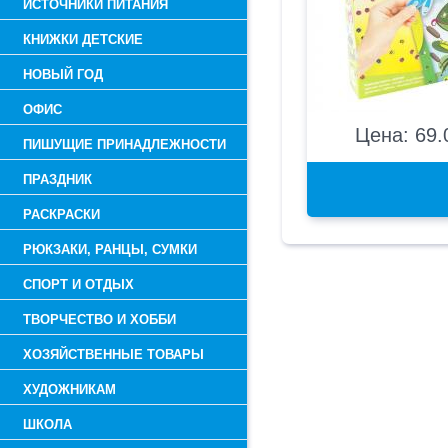
ИСТОЧНИКИ ПИТАНИЯ
КНИЖКИ ДЕТСКИЕ
НОВЫЙ ГОД
ОФИС
Цена: 69.
ПИШУЩИЕ ПРИНАДЛЕЖНОСТИ
ПРАЗДНИК
РАСКРАСКИ
РЮКЗАКИ, РАНЦЫ, СУМКИ
СПОРТ И ОТДЫХ
ТВОРЧЕСТВО И ХОББИ
ХОЗЯЙСТВЕННЫЕ ТОВАРЫ
ХУДОЖНИКАМ
ШКОЛА