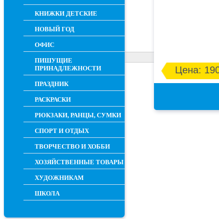
КНИЖКИ ДЕТСКИЕ
НОВЫЙ ГОД
ОФИС
ПИШУЩИЕ
ПРИНАДЛЕЖНОСТИ
Цена: 190
ПРАЗДНИК
РАСКРАСКИ
РЮКЗАКИ, РАНЦЫ, СУМКИ
СПОРТ И ОТДЫХ
ТВОРЧЕСТВО И ХОББИ
ХОЗЯЙСТВЕННЫЕ ТОВАРЫ
ХУДОЖНИКАМ
ШКОЛА