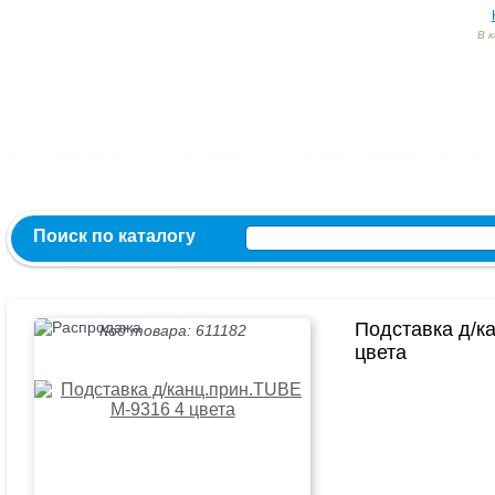
В 
Заказ и консультация:
54-55-60
54-52-95
54-54-82
МЫ ВКОНТ
сии
Контакты
О компании
Политика конфиденциальност
Поиск по каталогу
Подставка д/к
Код товара: 611182
цвета