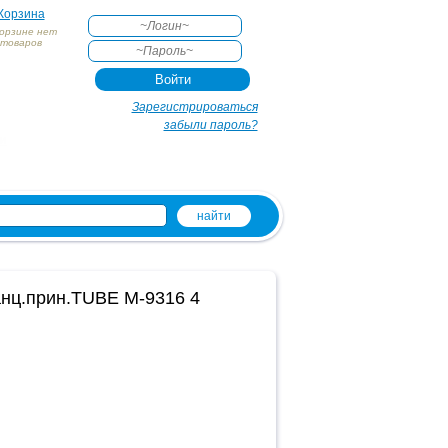
Корзина
корзине нет
товаров
АКТЕ
Зарегистрироваться
забыли пароль?
и
анц.прин.TUBE M-9316 4