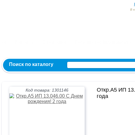
В 
Заказ и консультация:
54-55-60
54-52-95
54-54-82
МЫ ВКОНТ
сии
Контакты
О компании
Политика конфиденциальност
Поиск по каталогу
Откр.А5 ИП 13
Код товара: 1301146
года