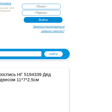
Корзина
корзине нет
товаров
АКТЕ
Зарегистрироваться
забыли пароль?
и
оспись НГ 5194339 Дед
двесом 11*7*2,5см