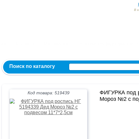
В 
Заказ и консультация:
54-55-60
54-52-95
54-54-82
МЫ ВКОНТ
сии
Контакты
О компании
Политика конфиденциальност
Поиск по каталогу
ФИГУРКА под р
Код товара: 519439
Мороз №2 с по