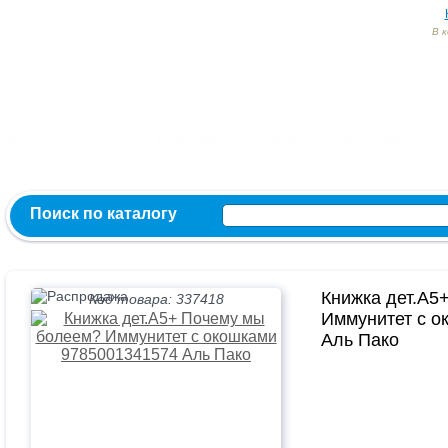
В 
Заказ и консультация:
54-55-60
54-52-95
54-54-82
МЫ ВКОНТ
сии
Контакты
О компании
Политика конфиденциальност
Поиск по каталогу
Книжка дет.А5
Код товара: 337418
Иммунитет с о
Аль Пако