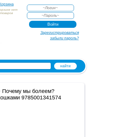
Корзина
корзине нет
товаров
АКТЕ
Зарегистрироваться
забыли пароль?
и
+ Почему мы болеем?
кошками 9785001341574