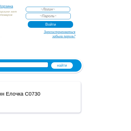
Корзина
корзине нет
товаров
АКТЕ
Зарегистрироваться
и
забыли пароль?
нн Елочка С0730