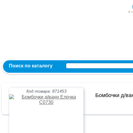
В 
Заказ и консультация:
54-55-60
54-52-95
54-54-82
МЫ ВКОНТ
сии
Контакты
О компании
Политика конфиденциальност
Поиск по каталогу
Код товара: 871453
Бомбочки д/ва