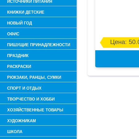
ИСТОЧНИКИ ПИТАНИЯ
КНИЖКИ ДЕТСКИЕ
НОВЫЙ ГОД
ОФИС
Цена: 50.
ПИШУЩИЕ ПРИНАДЛЕЖНОСТИ
ПРАЗДНИК
РАСКРАСКИ
РЮКЗАКИ, РАНЦЫ, СУМКИ
СПОРТ И ОТДЫХ
ТВОРЧЕСТВО И ХОББИ
ХОЗЯЙСТВЕННЫЕ ТОВАРЫ
ХУДОЖНИКАМ
ШКОЛА