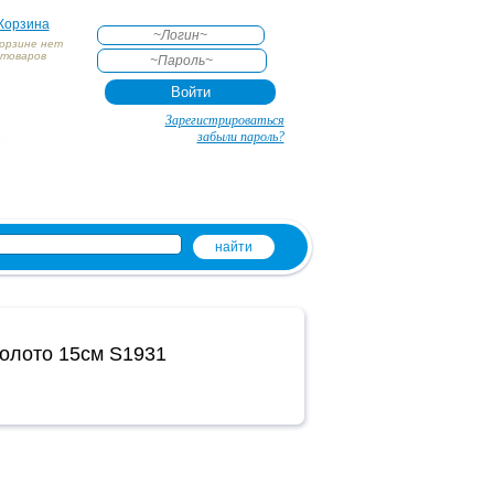
Корзина
корзине нет
товаров
АКТЕ
Зарегистрироваться
и
забыли пароль?
олото 15см S1931