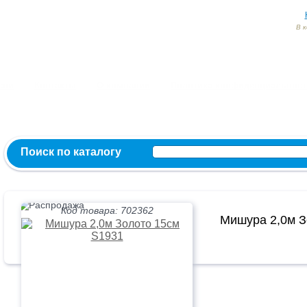
В 
Заказ и консультация:
54-55-60
54-52-95
54-54-82
МЫ ВКОНТ
сии
Контакты
О компании
Политика конфиденциальност
Поиск по каталогу
Код товара: 702362
Мишура 2,0м З