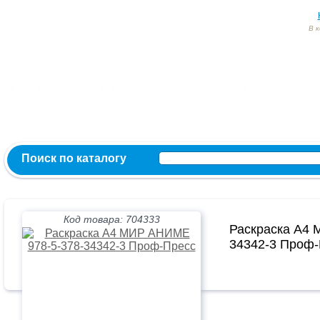
В 
Заказ и консультация:
54-55-60
54-52-95
54-54-82
МЫ ВКОНТ
сии
Контакты
О компании
Политика конфиденциальност
Поиск по каталогу
Код товара: 704333
Раскраска А4 
34342-3 Проф