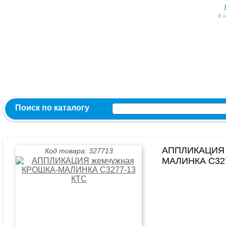
В 
Заказ и консультация:
54-55-60
54-52-95
54-54-82
МЫ ВКОНТ
сии
Контакты
О компании
Политика конфиденциальност
Поиск по каталогу
АППЛИКАЦИЯ 
Код товара: 327713
МАЛИНКА С327