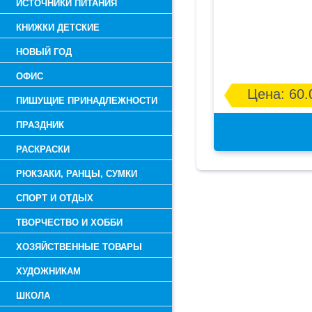
ИСТОЧНИКИ ПИТАНИЯ
КНИЖКИ ДЕТСКИЕ
НОВЫЙ ГОД
ОФИС
Цена: 60.
ПИШУЩИЕ ПРИНАДЛЕЖНОСТИ
ПРАЗДНИК
РАСКРАСКИ
РЮКЗАКИ, РАНЦЫ, СУМКИ
СПОРТ И ОТДЫХ
ТВОРЧЕСТВО И ХОББИ
ХОЗЯЙСТВЕННЫЕ ТОВАРЫ
ХУДОЖНИКАМ
ШКОЛА