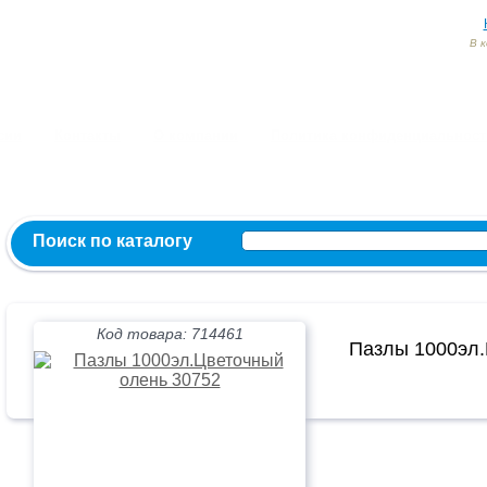
В 
Заказ и консультация:
54-55-60
54-52-95
54-54-82
МЫ ВКОНТ
сии
Контакты
О компании
Политика конфиденциальност
Поиск по каталогу
Код товара: 714461
Пазлы 1000эл.