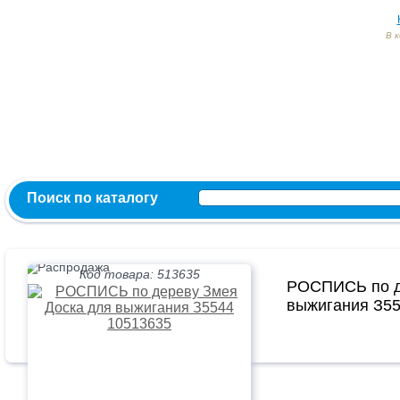
В 
Заказ и консультация:
54-55-60
54-52-95
54-54-82
МЫ ВКОНТ
сии
Контакты
О компании
Политика конфиденциальност
Поиск по каталогу
Код товара: 513635
РОСПИСЬ по д
выжигания З55