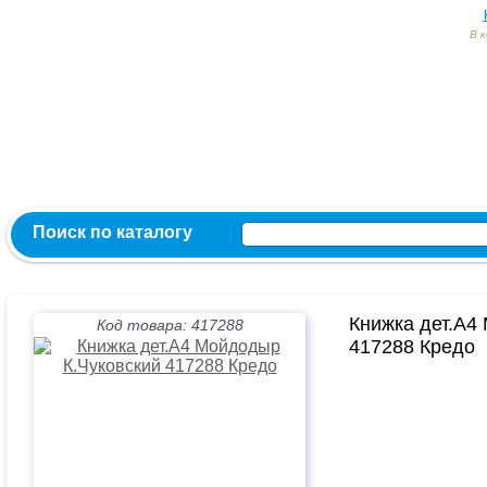
В 
Заказ и консультация:
54-55-60
54-52-95
54-54-82
МЫ ВКОНТ
сии
Контакты
О компании
Политика конфиденциальност
Поиск по каталогу
Книжка дет.А4
Код товара: 417288
417288 Кредо