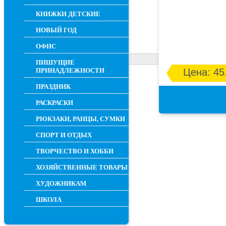
КНИЖКИ ДЕТСКИЕ
НОВЫЙ ГОД
ОФИС
ПИШУЩИЕ
ПРИНАДЛЕЖНОСТИ
Цена: 45
ПРАЗДНИК
РАСКРАСКИ
РЮКЗАКИ, РАНЦЫ, СУМКИ
СПОРТ И ОТДЫХ
ТВОРЧЕСТВО И ХОББИ
ХОЗЯЙСТВЕННЫЕ ТОВАРЫ
ХУДОЖНИКАМ
ШКОЛА