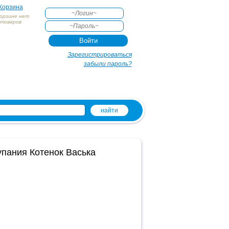
Корзина
корзине нет
товаров
АКТЕ
Зарегистрироваться
забыли пароль?
и
упания Котенок Васька