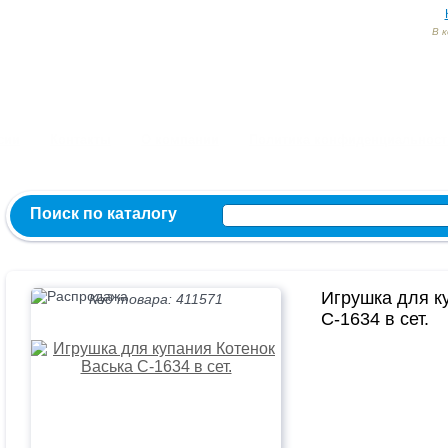
В 
Заказ и консультация:
54-55-60
54-52-95
54-54-82
МЫ ВКОНТ
сии
Контакты
О компании
Политика конфиденциальност
Поиск по каталогу
Игрушка для к
Код товара: 411571
С-1634 в сет.