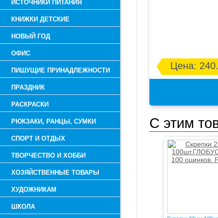
ИСТОЧНИКИ ПИТАНИЯ
КНИЖКИ ДЕТСКИЕ
НОВЫЙ ГОД
ОФИС
Цена: 240.
ПИШУЩИЕ ПРИНАДЛЕЖНОСТИ
ПРАЗДНИК
РАСКРАСКИ
С этим то
РЮКЗАКИ, РАНЦЫ, СУМКИ
СПОРТ И ОТДЫХ
ТВОРЧЕСТВО И ХОББИ
ХОЗЯЙСТВЕННЫЕ ТОВАРЫ
ХУДОЖНИКАМ
ШКОЛА