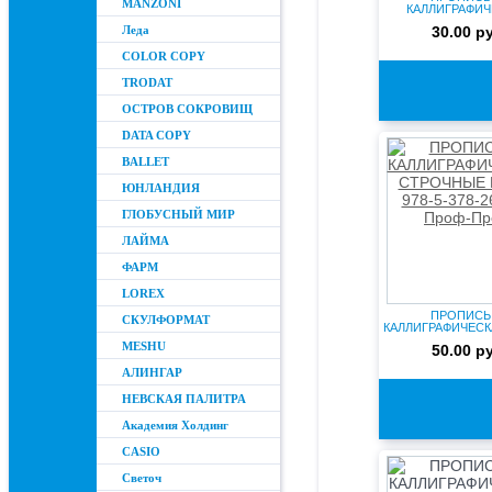
MANZONI
КАЛЛИГРАФИЧ
ПИШЕМ СЛОГИ И С
Леда
30.00 р
COLOR COPY
TRODAT
ОСТРОВ СОКРОВИЩ
DATA COPY
BALLET
ЮНЛАНДИЯ
ГЛОБУСНЫЙ МИР
ЛАЙМА
ФАРМ
LOREX
ПРОПИСЬ
СКУЛФОРМАТ
КАЛЛИГРАФИЧЕС
СТРОЧНЫЕ БУК
MESHU
50.00 р
АЛИНГАР
НЕВСКАЯ ПАЛИТРА
Академия Холдинг
CASIO
Светоч