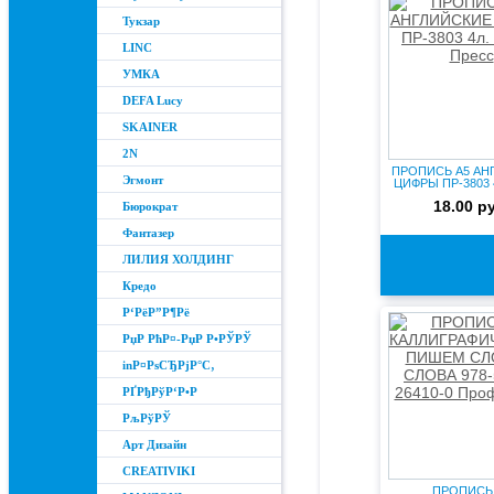
Тукзар
LINC
УМКА
DEFA Lucy
SKAINER
2N
ПРОПИСЬ А5 АН
Эгмонт
ЦИФРЫ ПР-3803 
Пресс
18.00 р
Бюрократ
Фантазер
ЛИЛИЯ ХОЛДИНГ
Кредо
Р‘РёР”Р¶Рё
РџР РћР¤-РџР Р•РЎРЎ
inР¤РѕСЂРјР°С‚
РҐРђРўР‘Р•Р
РљРўРЎ
Арт Дизайн
CREATIVIKI
ПРОПИСЬ