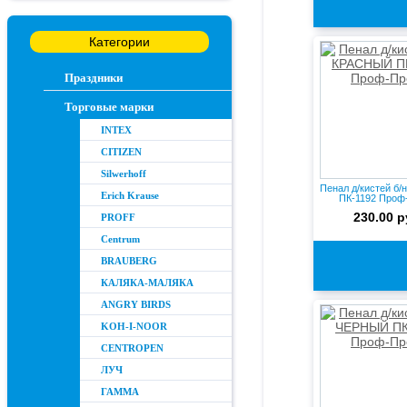
Категории
Праздники
Торговые марки
INTEX
CITIZEN
Silwerhoff
Пенал д/кистей б
Erich Krause
ПК-1192 Проф
230.00 р
PROFF
Centrum
BRAUBERG
КАЛЯКА-МАЛЯКА
ANGRY BIRDS
KOH-I-NOOR
CENTROPEN
ЛУЧ
ГАММА