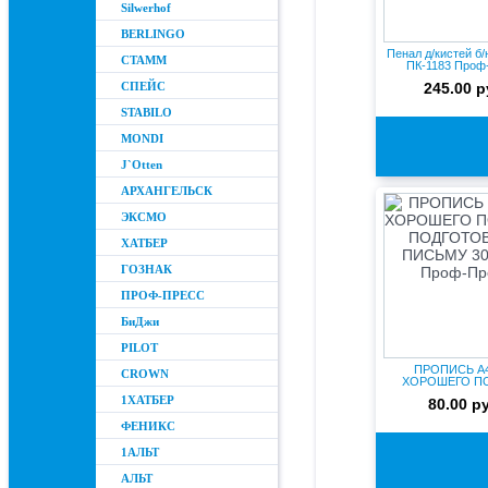
Silwerhof
BERLINGO
Пенал д/кистей б
СТАММ
ПК-1183 Проф
СПЕЙС
245.00 р
STABILO
MONDI
J`Otten
АРХАНГЕЛЬСК
ЭКСМО
ХАТБЕР
ГОЗНАК
ПРОФ-ПРЕСС
БиДжи
PILOT
ПРОПИСЬ А
CROWN
ХОРОШЕГО П
ПОДГОТОВКА К 
1ХАТБЕР
80.00 р
ФЕНИКС
1АЛЬТ
АЛЬТ