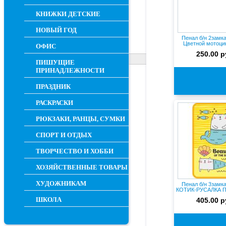
КНИЖКИ ДЕТСКИЕ
НОВЫЙ ГОД
Пенал б/н 2замк
Цветной мотоци
ОФИС
Пре...
250.00 р
ПИШУЩИЕ
ПРИНАДЛЕЖНОСТИ
ПРАЗДНИК
РАСКРАСКИ
РЮКЗАКИ, РАНЦЫ, СУМКИ
СПОРТ И ОТДЫХ
ТВОРЧЕСТВО И ХОББИ
ХОЗЯЙСТВЕННЫЕ ТОВАРЫ
ХУДОЖНИКАМ
Пенал б/н 3замк
КОТИК-РУСАЛКА П
ШКОЛА
405.00 р