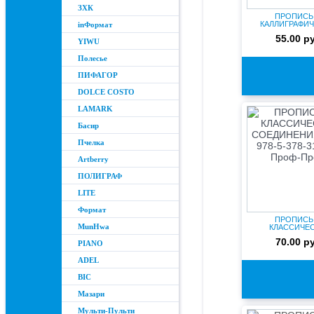
ЗХК
ПРОПИСЬ
КАЛЛИГРАФИ
inФормат
НАПИСАНИЕ
55.00 р
ПР-9315.
YIWU
Полесье
ПИФАГОР
DOLCE COSTO
LAMARK
Басир
Пчелка
Artberry
ПОЛИГРАФ
LITE
Формат
ПРОПИСЬ
MunHwa
КЛАССИЧЕ
СОЕДИНЕНИЯ БУК
70.00 р
378-...
PIANO
ADEL
BIC
Мазари
Мульти-Пульти