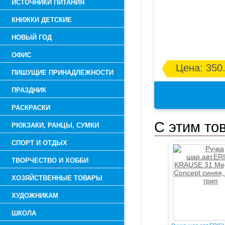
ИСТОЧНИКИ ПИТАНИЯ
КНИЖКИ ДЕТСКИЕ
НОВЫЙ ГОД
ОФИС
Цена: 350.
ПИШУЩИЕ ПРИНАДЛЕЖНОСТИ
ПРАЗДНИК
РАСКРАСКИ
С этим то
РЮКЗАКИ, РАНЦЫ, СУМКИ
СПОРТ И ОТДЫХ
ТВОРЧЕСТВО И ХОББИ
ХОЗЯЙСТВЕННЫЕ ТОВАРЫ
ХУДОЖНИКАМ
ШКОЛА