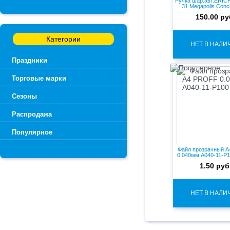
Ручка шар.авт.ERI
31 Megapolis Conce
150.00 ру
Категории
НЕТ В НАЛИ
Праздники
Торговые марки
Сезоны
Распродажа
Популярное
Файл прозрачный 
0.040мм А040-11-Р10
1.50 руб
НЕТ В НАЛИ