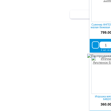
Сувенир АНГЕ
малая бежевая 1
799.0
1 шт. в 
Игрушка мяг
6482/
360.0