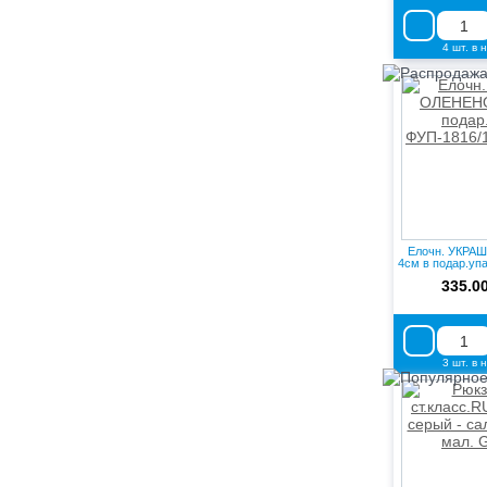
4 шт. в 
Елочн. УКРА
4см в подар.упа
335.0
3 шт. в 
Попул