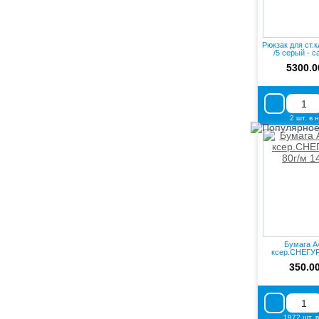
Рюкзак для ст.
/5 серый - с
5300.0
2 шт. в 
Бумага А4
ксер.СНЕГУР
146%
350.0
1972 шт. 