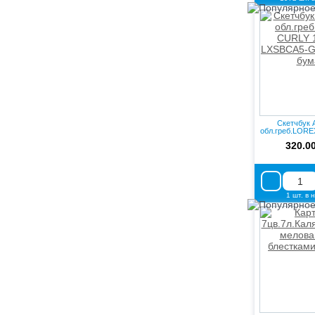
Скетчбук А
обл.греб.LORE
м2 L
320.0
1 шт. в 