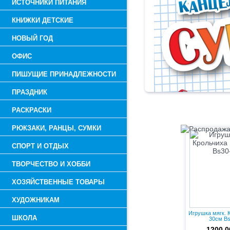
ИСТОЧНИКИ ПИТАНИЯ
КНИЖКИ ДЕТСКИЕ
НОВЫЙ ГОД
ОФИС
ПИШУЩИЕ ПРИНАДЛЕЖНОСТИ
ПРАЗДНИК
РАСКРАСКИ
Распр
РЮКЗАКИ, РАНЦЫ, СУМКИ
СПОРТ И ОТДЫХ
ТВОРЧЕСТВО И ХОББИ
ХОЗЯЙСТВЕННЫЕ ТОВАРЫ
ХУДОЖНИКАМ
Игрушка мягк. 
ШКОЛА
30см Bs
1200.0