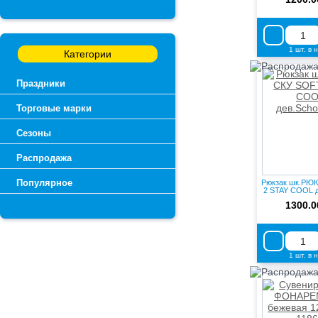
1 шт. в 
Категории
Праздники
Торговые марки
Сезоны
Распродажа
Популярное
Рюкзак шк.РЮ
2 STAY COOL д/
1300.0
1 шт. в 