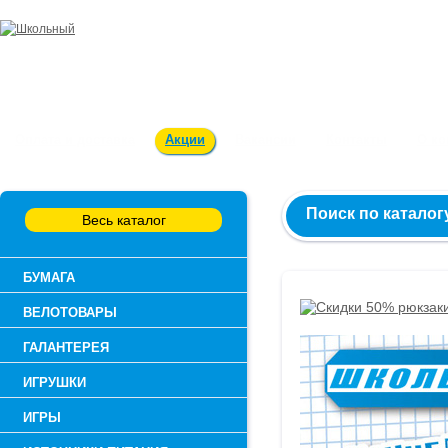
Заказ и консультация:
54-55-60
Оплата и доставка
Акции
Вакансии
Контакты
О к
Поиск по каталог
Весь каталог
БУМАГА
ВЕЛОТОВАРЫ
ГАЛАНТЕРЕЯ
ИГРУШКИ
ИГРЫ